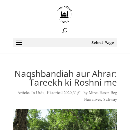
Select Page
Naqshbandiah aur Ahrar:
Tareekh ki Roshni me
Mirza Hasan Beg
by
|
مئی 31, 2020
|
Historical
,
Articles In Urdu
Narratives
,
Sufiway