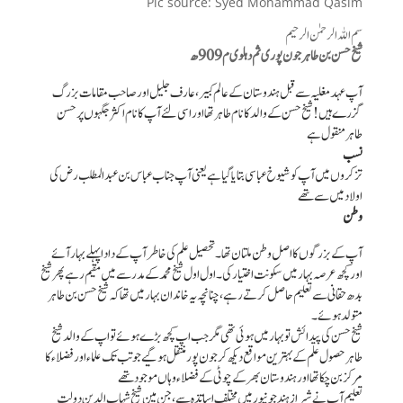
Pic source: Syed Mohammad Qasim
سم اللہ الرحمٰن الرحیم
شیخ حسن بن طاہر جون پوری ثم دہلوی م 909 ھ
آپ عہد مغلیہ سے قبل ہندوستان کے عالم کبیر، عارف جلیل اور صاحب مقامات بزرگ
گزرے ہیں ! شیخ حسن کے والد کا نام طاہر تھا اور اسی لئے آپ کا نام اکثر جگہوں پر حسن
طاہر منقول ہے
نسب
تزکروں میں آپ کو شیوخ عباسی بتایا گیا ہے یعنی آپ جناب عباس بن عبد المطلب رض کی
اولاد میں سے تھے
وطن
آپ کے بزرگوں کا اصل وطن ملتان تھا۔ تحصیل علم کی خاطر آپ کے دادا پہلے بہار آئے
اور کچھ عرصہ بہار میں سکونت اختیار کی۔ اول اول شیخ محمد کے مدرسے میں مقیم رہے پھر شیخ
بدھ حقانی سے تعلیم حاصل کرتے رہے، چنانچہ یہ خاندان بہار میں تھا کہ شیخ حسن بن طاہر
متولد ہوئے ۔
شیخ حسن کی پیدائش تو بہار میں ہوئی تھی مگر جب اپ کچھ بڑے ہوئے تو اپ کے والد شیخ
طاہر حصول علم کے بہترین مواقع دیکھ کر جون پور منتقل ہو گیے جو تب تک علماء اور فضلاء کا
مرکز بن چکا تھا اور ہندوستان بھر کے چوٹی کے فضلاء وہاں موجود تھے
تعلیم آپ نے شیراز ہند جونپور میں مختلف اساتذہ سے، جن مین شیخ شہاب الدین دولت