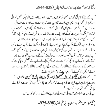
(شیخ محمد بن حسن جونپوری عرف شاہ خیالی _(839-944ھ
آپ کے بیٹے کا نام شیخ محمد بن حسن تھا جو جونپور میں پیدا ہوئے اور وہیں علوم کی تکمیل فرمائی
اور پھر دہلی آکر سید ابراہیم الایرجی سے قادریہ سلسلے میں بیعت ہوئے اور مدت تک انکی
خدمت کی۔ آپ کو عرف عام میں محمد خیالی کے نام سے جانا جاتا تھا۔ کچھ عرصہ کے بعد اپ
حرمین شریفین کی زیارت کو گئے اور ایک مدت دراز تک مدینہ شریف میں قیام کیا۔ مشائخ
یمن سے بھی سلوک و طریقت میں استفادہ کیا ۔جب دہلی سے سید عبد الوہاب بخاری
دوسری مرتبہ حج کو گئے تو آپ کو وہاں پایا اور اپنے ساتھ دہلی واپس لائے۔ آپ بڑے عالم و
عارف تھے اور اپنے زمانے کی اپ کی بڑی شہرت ہوئی ، اپ صاحب دیوان شاعر بھی تھے۔
آپ نہایت مرتاض ، قوی النسبت اور صاحبِ حال بزرگ تھے جب اپ خلوت سے باہر
آتے تھے تو لوگ آپ کو دیکھ کر حیرت سے اللہ اکبر کہتے تھے۔ آپ کے متعلق بتایا گیا ہے کہ
اپ عصر کے بعد رات کا ایسے انتظار کرتے جیسے کوئی اپنے محبوب کا انتظار کرتا ہے اور رات
ہوتے ہی کمرہ بند کر کے ذکر و عبادت میں مشغول ہو جاتے
آپ کے خلفاء
میں شیخ عبد الرزاق جھنجھانوی
اور
شیخ امان اللہ پانی پتی
بھی ہین جنہوں نے
وحدت الوجود پر اپنے خیالات کی وجہ سے خاص شہرت پائی ، شیخ عبد الحق محدث دہلوی کے
چچا شیخ منجھو بھی اپ کے مرید تھے
اپ کی وفات 944 ھ میں دہلی میں ہوئی اور اپنے والد کے برابر محو خواب ہیں
(
شیخ
عبد العزیز شکر بار جون پوری ثم دہلوی (898-975 ھ