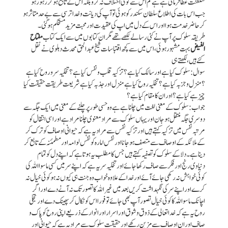
سلطنت عطا فرمائی ہے ہے تم اس سے کوئی اختلاف نہ کرو بلکہ اس کے تابع ہو کر رہو رہو
جب اس بات کی اطلاع سلطان سکندر کو ہوئی تو آپ کی دیانت و خدا ترسی سے بےحد متاثر ہو
کر حاضر خدمت ہوا اور اس کے دل میں اپ کی عقیدت اور محبت مزید مستحکم ہو گئی۔
طریقہ سلوک پر آپ نے کئی رسالے لکھے تھے مگر ان کتابوں میں سے ایک کتاب
مفتاح
الفیض
بہت مشہور ہوئی ، اس میں سے کچھ اقتباسات شیخ عبد الحق محدث دہلوی نے نقل
کئے ہیں ، لکھتے ہی
سوال : سلوک کیا ہے اور سالک کیا ہے ؟تزکیہ قلب و نفس کیا ہے؟تخلیہ سر و روح کیا ہے
؟ منزل و جزبہ کیا ہے ؟ تخلیہ روح کیا ہے منزل اور جذبہ کیا ہے شریعت طریقت حقیقت کیا
چیز ہے کیا ہے ؟ اور ان کا مقام کیا ہے؟
جواب : سلوک کے معنی لغت میں چلنا ہے ہے وہ حسی طور پر چلنے کے معنی میں ایک جگہ سے
دوسری جگہ منتقل ہو جان اور یہاں سلوک سے مراد معنوی چلنا مراد ہے اور اسی انتقال کو
مرتبہ نفس میں تزکیہ کہتے ہیں اور تزکیہ نفس سے مراد یہ ہے کہ حیوانی اوصاف کو ترک کر
کے ملائکہ کے اوصاف سے متصف ہو جانا اور نفس امارہ کو نفس لوامہ اور مطمئنہ کے تابع کر
دینا ہے۔دلا کے سلوک کو تصفیہ کہتے ہیں جس کا مطلب یہ ہوتا ہے کہ اپنے دل کو تمام
دنیاوی رنج اور فکر سے صاف رکھا جائے اور تخلیہ سر یہ ہے کہ اپنے سر میں کسی ما سوا اللہ کی
کوئی خواہش نہ رکھی جائے آئے اور خدا کے علاوہ خواب وہ جنت ہی کیوں نہ ہو کوئی خیال نہ
کرے اور اپنے سر کی نگہداشت کریں بعد میں غیر اللہ کا تصور تک نہ آنے دے اور اگر
اچانک ماسواللہ کا کوئی خیال تصور آپ بھی جائے تو فورا اس کو نکال کر پھینک دے اور تجلی
روح یہ ہے کہ خدا تعالی کے ذوق و شوق اور اسرار اور انوار کے ذریعے اپنی روح کو پاک و
صاف اور ان اوصاف سے مزین رکھے اور حقیقت سلوک سے مراد یہ ہے کہ حیوانی اور