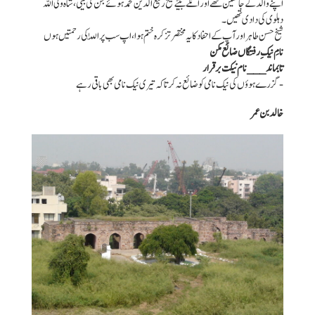
اپنے والد کے جانشین تھے اور انکے بیٹے شیخ رفیع الدین محمد ہوئے جن کی بیٹی ، شاہ ولی اللہ
دہلوی کی دادی تھیں۔
شیخ حسن طاہر اور آپ کے احفاد کا یہ مختصر تزکرہ ختم ہوا ، اپ سب پر اللّٰہ کی رحمتیں ہوں
نامِ نیکِ رفتگاں ضائع مکن
تابماند___ نام نیکت برقرار
-گزرے ہوؤں کی نیک نامی کو ضائع نہ کر تا کہ تیری نیک نامی بھی باقی رہے
خالد بن عمر