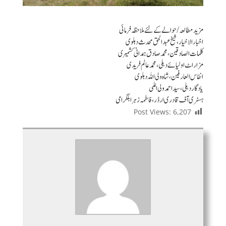
مزید مطالعہ / حوالے کے لئے ملاحظہ فرمائی
اخبار الاخیار ، شیخ عبد الحق محدث دہلوی
کلمات الصادقین ، محمد صادق ہمدانی کشمیری
مزاراٹ اولیائے دہلی ، محمد عالم فریدی
انفاس العارفین ، شاہ ولی اللہ دہلوی
یادگار دہلی ، سید احمد ولی اللہی
ہسٹری آف قادری ارڈر ، فاطمہ زہرا بلگرامی
Post Views:
6,207