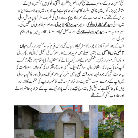
شیخ حسن طاہر کے دوسرے بیٹے شیخ عبدالعزیز شکر بار چشتی دہلوی ہیں جنہیں دہلی کے
متاخرین بزرگوں مین چشتیہ سلسلہ کا مجدد کہا جانا چاہیے اپ جونپور میں پیدا ہوئے ، ڈیڑھ
برس کے تھے کہ والد صاحب کے ہمراہ جون پور سے دہلی کی طرف سفر کیا ، پرورش دہلی
میں ہوئی ،
سید محمد بخاری دہلوی
اور
میر سید ابراہیم الایرجی
سے علوم ظاہری کی تکمیل کی ۔
سہروردیہ سلسلہ
سید عبد الوہاب بخاری
سے حاصل کیا اور سلسلہ قادریہ میر سید ابراہیم
ایرجی سے
اس کے بعد ظفر آباد( جونپور) کا سفر کیا اور وہاں کئی برس قیام کیا ، ،مشہور بزرگ
میاں
قاضی خاں ناصحی
سے چشتیہ سلسلے میں مرید ہوئے اور سلوک کی تکمیل فرمائی اور پھر دہلی
واپس اکر مسند ارشاد پر متمکن ہوئے اور ایک زمانے کو مستفید فرمایا ، تمام تاریخ و تزکرے
آپ کی پاک بازی ، اخلاق عالیہ ، تواضع ، نیک نفسی ، ورع و تقدس کی گواہ ہیں ،استقامت کی
یہ حالت تھی کہ جو وظیفہ اور وقت بچپن میں مقرر کیا ، اخر عمر تک وہ باقی اور قائم رہا ، دہلی
میں اپ کے دم سے سلسلہ مشیخیت و ارشاد عرصہ تک قائم رہا۔ اپ کی عظمت کا اندازہ
یوں لگایا جا سکتا ہے کہ شیخ باقی باللہ رح جیسے بزرگ پابندی سے اپ کے مزار پر حاضر ہوتے
اورجاروب کشی کرتے تھے