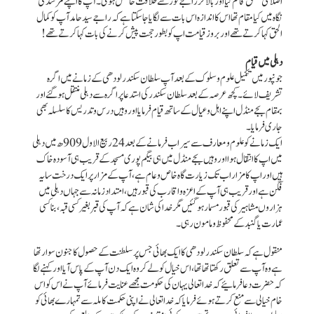
اصلاحی تعلق قائم کیا اور بالآخر راجے نور سے خلافت حاصل ہوئی ۔ آپ کا اپنے مرشد کی
نگاہ میں کیا مقام تھا اس کا اندازہ اس بات سے لگایا جا سکتا ہے کہ راجے سید حامد آپ کو کمال
الحق کہا کرتے تھے اور بروز قیامت اپ کو بطور حجت پیش کرنے کی بات کہا کرتے تھے !
دہلی میں قیام
جونپور میں تکمیل علوم و سلوک کے بعد آپ سلطان سکندر لودھی کے زمانے میں اگرہ
تشریف لائے ۔ کچھ عرصہ کے بعد سلطان سکندر کی استدعا پر اگرہ سے دہلی منتقل ہو گئے اور
بمقام بجے منڈل اپنے اہل و عیال کے ساتھ قیام فرمایا اور وہیں درس و تدریس کا سلسلہ بھی
جاری فرمایا۔
ایک زمانے کو علوم ومعارف سے سیراب فرمانے کے بعد 24 ربیع الاول 909 ھ میں دہلی
میں اپ کا انتقال ہوا اور وہیں بجے منڈل میں ہی بیگم پوری مسجد کے قریب ہی آسودہ خاک
ہیں اور اپ کا مزار اب تک زیارت گاہ خاص و عام ہے ، آپ کے مزار پر ایک درخت سایہ
فگن ہے اور قریب ہی آپ کے اعزہ و اقارب کی قبور ہیں ، امتداد زمانہ سے جہاں دہلی میں
ہزاروں مشاہیر کی قبور مسمار ہو گئیں مگر خدا کی شان ہے کہ آپ کی قبر بغیر کسی قبہ، بنا کسی
عمارت یا گنبد کے محفوظ و مامون رہی۔
منقول ہے کہ سلطان سکندر لودھی کا ایک بھائی جس پر سلطنت کے حصول کا جنون سوار تھا
ہے وہ آپ سے تعلق رکھتا تھا تھا، اس خیال کو لے کر وہ ایک دن آپ کے پاس آیا اور کہنے لگا
کہ حضرت دعا فرمائیے کہ خدا تعالی یہان کی حکومت مجھے عنایت فرمائے آپ نے اس کو اس
خام خیالی سے منع کرتے ہوئے فرمایا کہ خدا تعالی نے اپنی حکمت کاملہ سے تمہارے بھائی کو