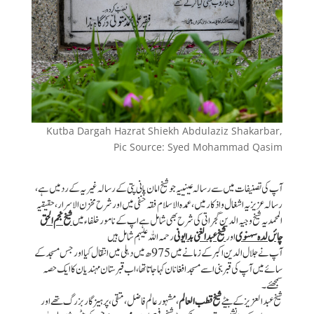
Kutba Dargah Hazrat Shiekh Abdulaziz Shakarbar,
Pic Source: Syed Mohammad Qasim
آپ کی تصنیفات میں سے رسالہ عینییہ جو شیخ امان پانی پتی کے رسالہ غیریہ کے رد میں ہے،
رسالہ عزیزیہ اشغال و اذکار میں ، عمدہ الاسلام فقہ حنفی میں اور شرح مخزن الاسرار، حقیقیہ
المحمدیہ شیخ وجیہ الدین گجراتی کی شرح بھی شامل ہے اپ کے نامور خلفاء میں
شیخ نجم الحق
چائں لدہ سہنوی
اور
شیخ عبد الغنی بدایونی
رحمہ اللہ علیہم شامل ہیں
آپ نے جلال الدین اکبر کے زمانے میں 975 ھ میں دہلی میں انتقال کیا اور جس مسجد کے
سائے میں آپ کی قبر بنی اسے مسجد افغانان کہا جاتا تھا ، اب قبرستان مہندیان کا ایک حصہ
سمجھئے۔
شیخ عبد العزیز کے بیٹے
شیخ قطب العالم
،مشہور عالم فاضل ، متقی ، پرہیزگار بزرگ تھے اور