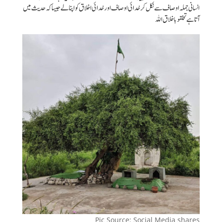
انسانی جملہ اوصاف سے نکل کر خدائی اوصاف اور خدائی اخلاق کو اپنا لے جیسا کہ حدیث میں
آتا ہے تخلقو باخلاق اللہ
Pic Source: Social Media shares