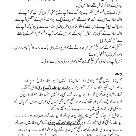
ابادی کے شاگر شامل تھے، حاصل کی۔
اسی زمانے میں فصوص الحکم ایک بزرگ سے آپ نے پڑھنی شروع کی جب کہ آپ کے
والد صاحب اس کے سخت مخالف تھے انہوں نے ایک دن مسئلہ توحید کے متعلق آپ سے
دریافت کیا ، آپ نے اس مسئلے کو علماء ظاہر کی طرح ایسی وضاحت سے بیان کیا کہ آپ کے
والد صاحب کے بھی چند اشکال ختم ہوگئے پھر اس کے بعد آپ کو فصوص الحکم کے پڑھنے
سے منع نہیں فرمایا
تکمیل علوم کے بعد شیخ حسن بن طاہر نے نے جون پور میں ہی ایک مدرسہ قائم کیا اور درس
و تدریس میں مشغول ہوئے
یہیں آپ کی شادی بھی شیخ محمد بن عیسی جون بوری کی بیٹی سے ہوئی۔
بیعت
جس زمانے میں شیخ حسن جونپور ائے ، اس زمانے میں جونپور علماء و مشائخ سے پر تھا ،
بالخصوص مانکپور (اودھ) کے مشہور بزرگ
راجے سید حامد مانک پوری
کا شہرہ آفتاب
نصف النہار پر تھا مگر چونکہ راجے سید حامد شاہ رسمی عالم نہیں تھے ، علماء و فضلاء کا ان کی
طرف رجوع نہ کے برابر تھا ، ایک مرتبہ شیخ حسن بھی امتحان کی غرض سے ان کے پاس گئے
اور پہلی ہی ملاقات میں میں راجے سید حامد کے معتقد ہوگئے
یہ قابلِ ذکر ہے کہ شیخ حسن طاہر پہلے جید عالم تھے جو سید حامد شاہ سے بیعت ہوئے ، راجے
سید حامد ، چشتی نظامی سلسلے کے اکابر
شیخ حسام الدین مانک پوری
کے اجل خلفاء میں سے تھے
، راجے سید حامد کی وفات کے بعد ، شیخ حسن طاہر نے اپنے مرشد زادہ راجے سید نور سے